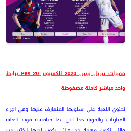
مميزات تنزيل بيس 2020 للكمبيوتر Pes 20 برابط
واحد مباشر كاملة مضغوطة
تحتوي اللعبة علي اسلوبها المتعارف عليها وهي اجراء
المباريات والقوية جدا التي بها منافسة قوية للغاية
والتي تكون مهمة جدا والتي يكون لديها الكثير من