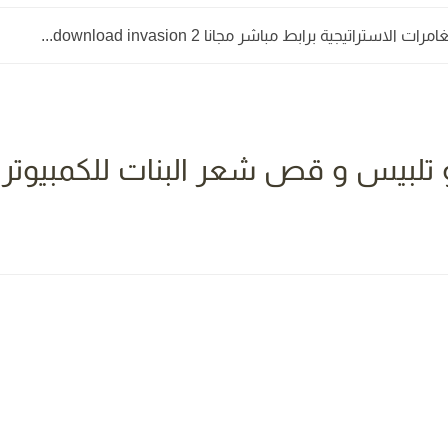
الاستراتيجية برابط مباشر مجانا download invasion 2...
تلبيس و قص شعر البنات للكمبيوتر و