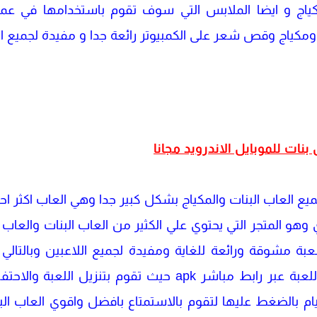
كياج و ايضا الملابس التي سوف تقوم باستخدامها في عم
كياج وقص شعر على الكمبيوتر رائعة جدا و مفيدة لجميع الب
ات للموبايل الاندرويد مجانا
يع العاب البنات والمكياج بشكل كبير جدا وهي العاب اكثر ا
و المتجر التي يحتوي علي الكثير من العاب البنات والعاب ال
ة مشوقة ورائعة للغاية ومفيدة لجميع اللاعبين وبالتا
والطريقة الثاني هي الحصور علي اللعبة عبر رابط مباشر apk حي
يام بالضغط عليها لتقوم بالاستمتاع بافضل واقوي العاب البن