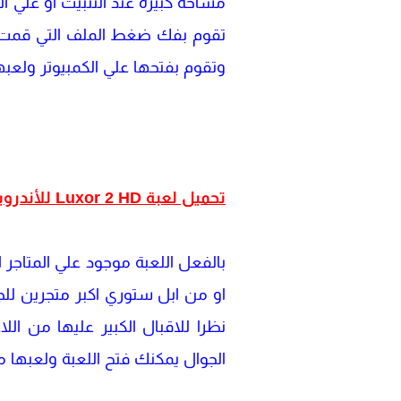
مساحة كبيرة عند التثبيت او علي ا
تقوم بفك ضغط الملف التي قمت بتح
وتقوم بفتحها علي الكمبيوتر ولعبها
تحميل لعبة Luxor 2 HD للأندرويد والآيفون: هل هي متوفرة؟
بالفعل اللعبة موجود علي المتاجر 
او من ابل ستوري اكبر متجرين لل
نظرا للاقبال الكبير عليها من الل
الجوال يمكنك فتح اللعبة ولعبها مب