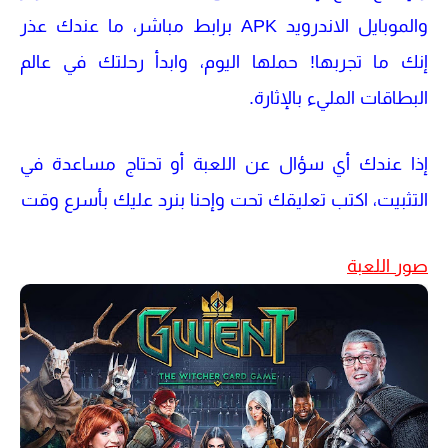
والموبايل الاندرويد APK برابط مباشر
، ما عندك عذر
إنك ما تجربها! حملها اليوم، وابدأ رحلتك في عالم
البطاقات المليء بالإثارة.
إذا عندك أي سؤال عن اللعبة أو تحتاج مساعدة في
التثبيت، اكتب تعليقك تحت وإحنا بنرد عليك بأسرع وقت
صور اللعبة