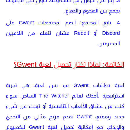
ركز على التوازن في المجموعة
: حاول تبني مجموعة
تجمع بين الهجوم والدفاع.
تابع المجتمع
: انضم لمجتمعات
Gwent
على
Discord
أو
Reddit
عشان تتعلم من اللاعبين
المحترفين.
الخاتمة: لماذا تختار تحميل لعبة Gwent؟
لعبة بطاقات Gwent
مو بس لعبة، هي تجربة
استراتيجية تأخذك لعالم
The Witcher
الساحر. سواء
كنت من عشاق الألعاب التنافسية أو تبحث عن شيء
جديد وممتع،
Gwent
تقدم مزيج مثالي من التحدي
والإبداع. مع إمكانية
تحميل لعبة Gwent للكمبيوتر