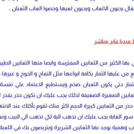
ال يحبون الالعاب ويحبون لعبها وخصوا العاب الثعبان .
 ميديا فاير مباشر
ي بها الكثير من الثعابين المفترسة وايضا منها الثعابين الط
 من عليها الثمار بكافة انواعها مثل التفاح و الخوخ و غيرها م
الثمار حتي يكون الثعبان ضخم ويستطيع الاعتماد علي نفسة 
لثعابين الصغيرة الضعيفة لذلك يجب عليك ان تكون حذر بقدر
حذر من الثعابين كبيرة الحجم اكثر منك تقوم بأكلك عند الانت
ر الغابة يجب عليك ان تذهب الية لكي تذهب الي البيت وتعود
ب وهمية يوجد بها الثعابين الشريرة ويتربصون بك في اللعبة