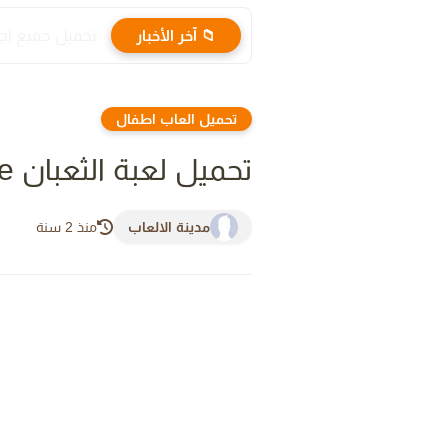
📁 آخر الأخبار
تحميل جميع اجزاء لعبة جاتا GTA للكمب
تحميل العاب اطفال
تحميل لعبة الثعبان axysnake القديمة كاملة من ميديا فاير برابط مباشر
مدينة الالعاب
منذ 2 سنة