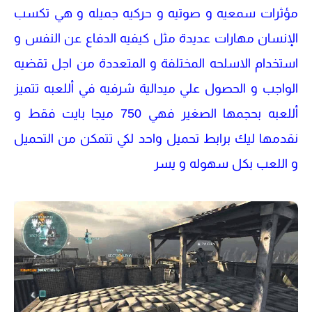
مؤثرات سمعيه و صوتيه و حركيه جميله و هي تكسب
الإنسان مهارات عديدة مثل كيفيه الدفاع عن النفس و
استخدام الاسلحه المختلفة و المتعددة من اجل تقضيه
الواجب و الحصول علي ميدالية شرفيه في أللعبه تتميز
أللعبه بحجمها الصغير فهي 750 ميجا بايت فقط و
نقدمها ليك برابط تحميل واحد لكي تتمكن من التحميل
و اللعب بكل سهوله و يسر